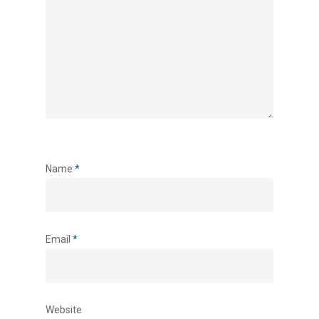
Accueil
Vos besoins
Name
*
Nous connaître
Nos services
Email
*
Nos références
Actualités
Website
Salle de presse