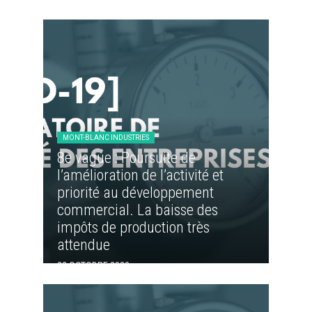
Accueil
Vos besoins
MONT-BLANC INDUSTRIES
Nous connaître
8e vague : Poursuite de
l’amélioration de l’activité et
Nos services
priorité au développement
commercial. La baisse des
Nos références
impôts de production très
Actualités
attendue
22 OCTOBRE 2020
Salle de presse
Contact