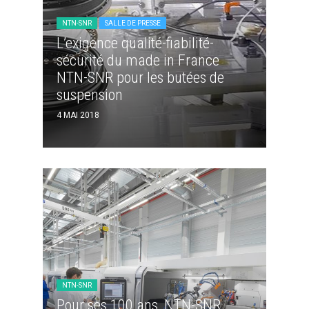
NTN-SNR
SALLE DE PRESSE
L’exigence qualité-fiabilité-
sécurité du made in France
NTN-SNR pour les butées de
suspension
4 MAI 2018
NTN-SNR
Pour ses 100 ans, NTN-SNR