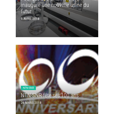
inaugure une nouvelle usine du
futur
5 AVRIL 2018
NTN-SNR
NTN-SNR fête ses 100 ans
26 MARS 2018