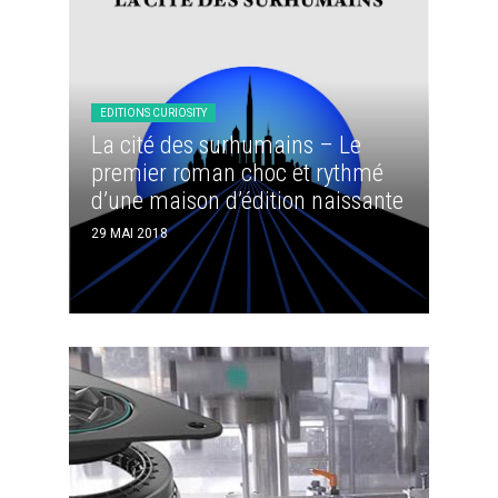
EDITIONS CURIOSITY
La cité des surhumains – Le
premier roman choc et rythmé
d’une maison d’édition naissante
29 MAI 2018