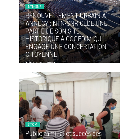
NTN-SNR
RENOUVELLEMENT URBAIN À
ANNECY : NTN-SNR CÈDE UNE
PARTIE DE SON SITE
HISTORIQUE À COGEDIM QUI
ENGAGE UNE CONCERTATION
CITOYENNE
1 OCTOBRE 2021
SITOM
Public familial et succès des