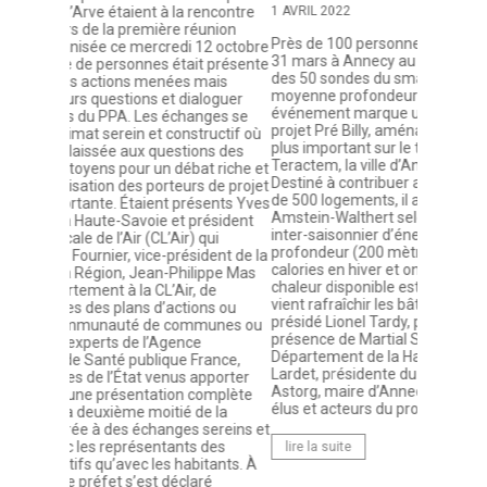
rencontre
1 AVRIL 2022
16 JANVIE
union
Près de 100 personnes sont venues assister jeudi
12 octobre
La 6e Conf
31 mars à Annecy au raccordement de la dernière
t présente
protection
des 50 sondes du smart grid géothermique de
mais
(PPA) s’es
moyenne profondeur de l’écoquartier Pré Billy. Cet
aloguer
Foron, et 
événement marque une avancée majeure dans le
nges se
civile, no
projet Pré Billy, aménagement urbain en cours le
ructif où
profession
plus important sur le territoire d’Annecy, porté par
ons des
cette occa
Teractem, la ville d’Annecy et le Grand Annecy.
t riche et
Savoie, pr
Destiné à contribuer au chauffage de l’équivalent
 de projet
Fournier, 
de 500 logements, il a été conçu par le cabinet
sents Yves
Région, p
Amstein-Walthert selon le principe de stockage
résident
communes 
inter-saisonnier d’énergie en sous-sol de moyenne
qui
et de Davi
profondeur (200 mètres) dans lequel on puise des
ident de la
conseil dé
calories en hiver et on en réinjecte en été quand la
ippe Mas
communau
chaleur disponible est transportée par l‘eau qui
 de
annoncé l
vient rafraîchir les bâtiments. Cet événement était
ns ou
et 2024 po
présidé Lionel Tardy, président de Teractem en
munes ou
de chauff
présence de Martial Saddier, président du
remplacés
Département de la Haute-Savoie, Frédérique
rance,
Entreprise
Lardet, présidente du Grand Annecy, François
pporter
développe
Astorg, maire d’Annecy, et de nombreux autres
complète
présentés.
élus et acteurs du projet.
e la
réflexion 
sereins et
La CL’Air 
 des
lire la suite
l’avancem
itants. À
à jour.
ré