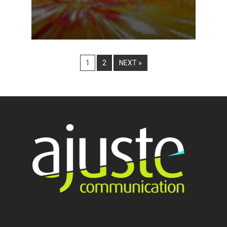
1
2
NEXT »