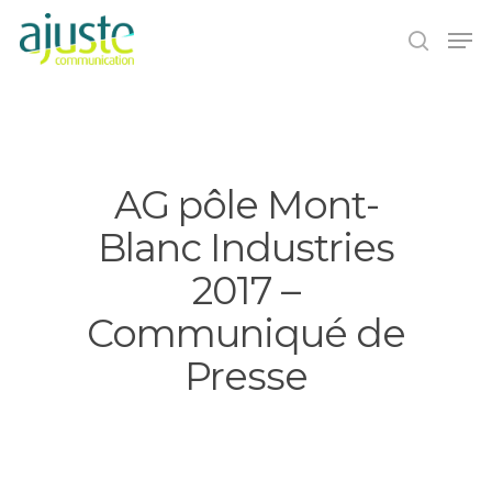
Hit enter to search or ESC to close
AG pôle Mont-
Blanc Industries
2017 –
Communiqué de
Presse