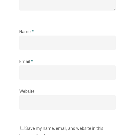
Name
*
Accueil
Vos besoins
Nous connaître
Email
*
Nos services
Nos références
Website
Actualités
Salle de presse
Contact
Save my name, email, and website in this