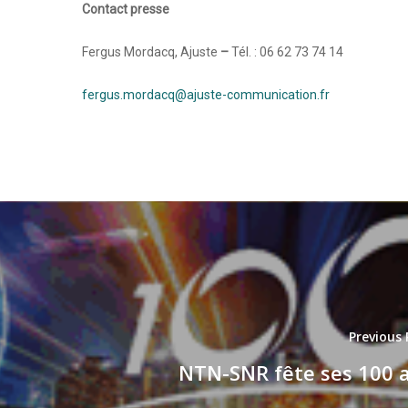
Contact presse
Fergus Mordacq, Ajuste
–
Tél. : 06 62 73 74 14
fergus.mordacq@ajuste-communication.fr
Previous 
NTN-SNR fête ses 100 