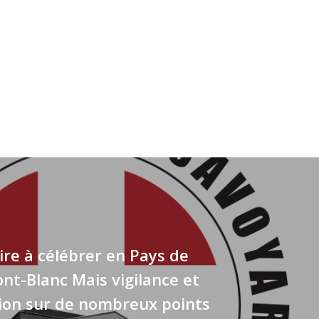
ire à célébrer en Pays de
nt-Blanc Mais vigilance et
ion sur de nombreux points