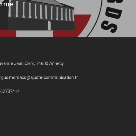
orme
avenue Jean Clerc, 74600 Annecy
rgus.mordacq@ajuste-communication.fr
662737414