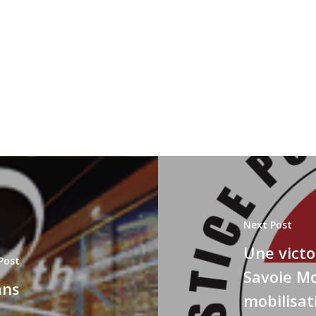
Next Post
Une victo
Post
Savoie Mo
ans
mobilisat