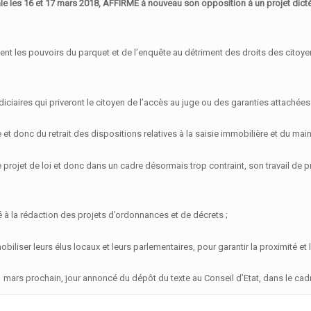
le les 16 et 17 mars 2018, AFFIRME à nouveau son opposition à un projet dict
nt les pouvoirs du parquet et de l’enquête au détriment des droits des citoyens 
diciaires qui priveront le citoyen de l’accès au juge ou des garanties attachées
et donc du retrait des dispositions relatives à la saisie immobilière et du ma
 projet de loi et donc dans un cadre désormais trop contraint, son travail de pr
 la rédaction des projets d’ordonnances et de décrets ;
obiliser leurs élus locaux et leurs parlementaires, pour garantir la proximité et l’
1 mars prochain, jour annoncé du dépôt du texte au Conseil d’Etat, dans le cadr