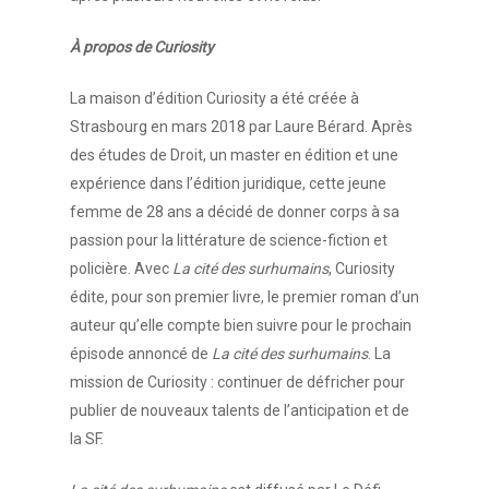
À propos de Curiosity
La maison d’édition Curiosity a été créée à
Strasbourg en mars 2018 par Laure Bérard. Après
des études de Droit, un master en édition et une
expérience dans l’édition juridique, cette jeune
Accueil
femme de 28 ans a décidé de donner corps à sa
passion pour la littérature de science-fiction et
Vos besoins
policière. Avec
La cité des surhumains
, Curiosity
Nous connaître
édite, pour son premier livre, le premier roman d’un
auteur qu’elle compte bien suivre pour le prochain
Nos services
épisode annoncé de
La cité des surhumains
. La
mission de Curiosity : continuer de défricher pour
Nos références
publier de nouveaux talents de l’anticipation et de
Actualités
la SF.
Salle de presse