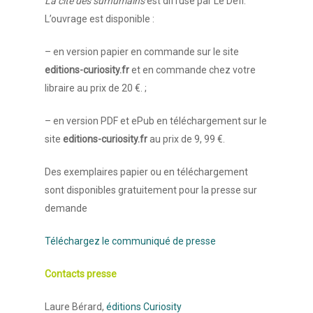
La cité des surhumains
est diffusé par Le Défi.
L’ouvrage est disponible :
Contact
– en version papier en commande sur le site
editions-curiosity.fr
et en commande chez votre
libraire au prix de 20 €. ;
– en version PDF et ePub en téléchargement sur le
site
editions-curiosity.fr
au prix de 9, 99 €.
Des exemplaires papier ou en téléchargement
sont disponibles gratuitement pour la presse sur
demande
Téléchargez le communiqué de presse
Contacts presse
Laure Bérard,
éditions Curiosity