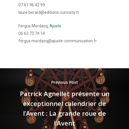
07 61 96 42 99
laure.berard@editions-curiosity.fr
Fergus Mordacq,
Ajuste
06 62 73 74 14
fergus.mordacq@ajuste-communication.fr
Previous Post
Patrick Agnellet présente un
exceptionnel calendrier de
l’Avent : La grande roue de
l’Avent