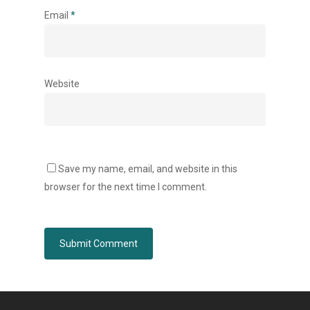
Email
*
Accueil
Vos besoins
Nous connaître
Website
Nos services
Nos références
Actualités
Save my name, email, and website in this
browser for the next time I comment.
Salle de presse
Contact