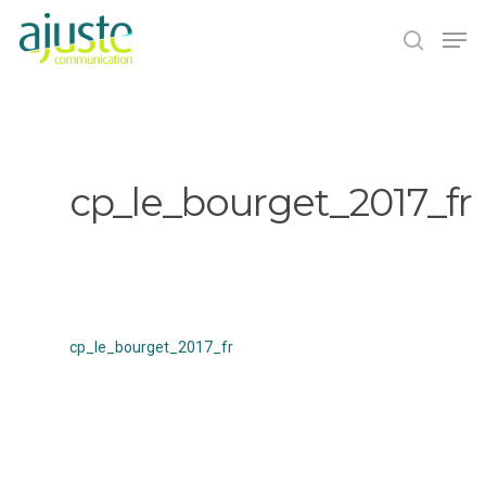
Hit enter to search or ESC to close
cp_le_bourget_2017_fr
cp_le_bourget_2017_fr