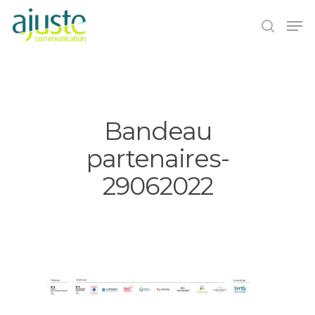
Hit enter to search or ESC to close
Bandeau
partenaires-
29062022