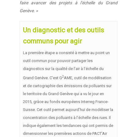
faire avancer des projets à l’échelle du Grand
Vos besoins
Genève. »
Nous connaître
Un diagnostic et des outils
Nos services
communs pour agir
Nos références
La première étape a consisté à mettre au point un
outil commun pour pouvoir partager les
Actualités
diagnostics sur la qualité de l’air à l’échelle du
Salle de presse
2
Grand Genève. C’est G
AME, outil de modélisation
et de cartographie des émissions de polluants sur
Contact
le territoire du Grand Genève qui a vu le jour en
2015, grâce au fonds européens Interreg France-
Suisse. Cet outil permet aujourd’hui de modéliser la
concentration des polluants à l’échelle des rues. Il
indique également les tendances qui ont permis de
dimensionner les premières actions de PACT’Air