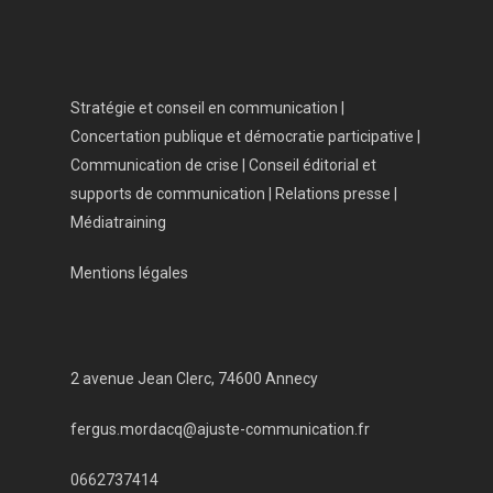
Nous connaître
Nos services
Stratégie et conseil en communication |
Nos références
Concertation publique et démocratie participative |
Actualités
Communication de crise | Conseil éditorial et
supports de communication | Relations presse |
Salle de presse
Médiatraining
Contact
Mentions légales
2 avenue Jean Clerc, 74600 Annecy
fergus.mordacq@ajuste-communication.fr
0662737414