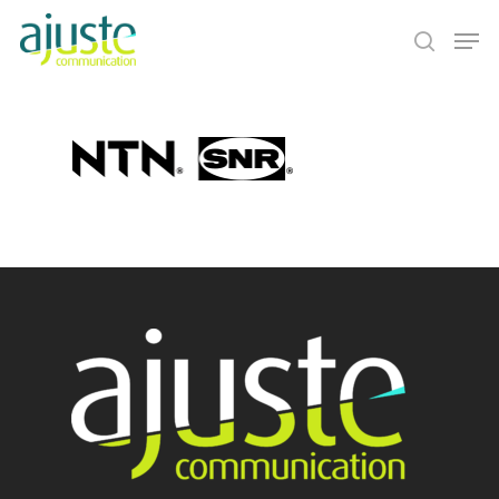
Hit enter to search or ESC to close
Accueil
Vos besoins