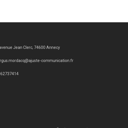
avenue Jean Clerc, 74600 Annecy
rgus.mordacq@ajuste-communication.fr
662737414