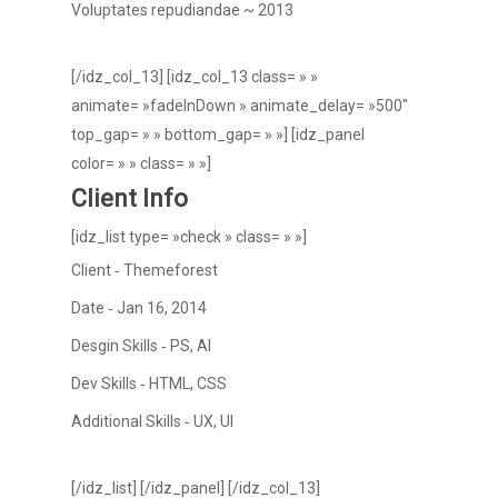
Voluptates repudiandae ~ 2013
[/idz_col_13] [idz_col_13 class= » »
animate= »fadeInDown » animate_delay= »500″
top_gap= » » bottom_gap= » »] [idz_panel
Accueil
color= » » class= » »]
Vos besoins
Client Info
Nous connaître
[idz_list type= »check » class= » »]
Client ‐ Themeforest
Nos services
Date ‐ Jan 16, 2014
Nos références
Desgin Skills ‐ PS, AI
Actualités
Dev Skills ‐ HTML, CSS
Additional Skills ‐ UX, UI
Salle de presse
Contact
[/idz_list] [/idz_panel] [/idz_col_13]