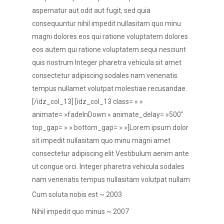
aspernatur aut odit aut fugit, sed quia
consequuntur nihil impedit nullasitam quo minu
magni dolores eos qui ratione voluptatem dolores
eos autem qui ratione voluptatem sequi nesciunt
quis nostrum Integer pharetra vehicula sit amet
consectetur adipiscing sodales nam venenatis
tempus nullamet volutpat molestiae recusandae.
[/idz_col_13] [idz_col_13 class= » »
animate= »fadeInDown » animate_delay= »500″
top_gap= » » bottom_gap= » »]Lorem ipsum dolor
sit impedit nullasitam quo minu magni amet
consectetur adipiscing elit Vestibulum aenim ante
ut congue orci. Integer pharetra vehicula sodales
nam venenatis tempus nullasitam volutpat nullam
Cum soluta nobis est ~ 2003
Nihil impedit quo minus ~ 2007