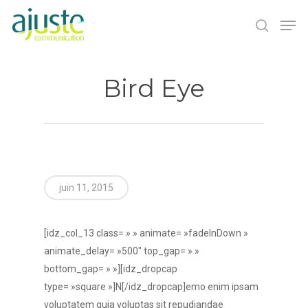
Bird Eye
Hit enter to search or ESC to close
juin 11, 2015
[idz_col_13 class= » » animate= »fadeInDown »
animate_delay= »500″ top_gap= » »
bottom_gap= » »][idz_dropcap
type= »square »]N[/idz_dropcap]emo enim ipsam
voluptatem quia voluptas sit repudiandae