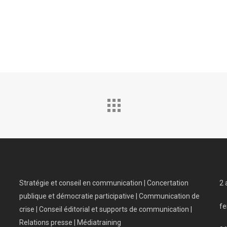
Stratégie et conseil en communication | Concertation
2 
publique et démocratie participative | Communication de
fe
crise | Conseil éditorial et supports de communication |
Relations presse | Médiatraining