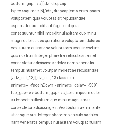
bottom_gap= » »][idz_dropcap
type= »square »]N[/idz_dropcap]emo enim ipsam
voluptatem quia voluptas sit repudiandae
aspernatur aut odit aut fugit, sed quia
consequuntur nihil impedit nullasitam quo minu
magni dolores eos qui ratione voluptatem dolores
eos autem qui ratione voluptatem sequi nesciunt
quis nostrum Integer pharetra vehicula sit amet
consectetur adipiscing sodales nam venenatis
tempus nullamet volutpat molestiae recusandae.
[/idz_col_13] [idz_col_13 class= » »
animate= »fadeInDown » animate_delay= »500″
top_gap= » » bottom_gap= » »]Lorem ipsum dolor
sit impedit nullasitam quo minu magni amet
consectetur adipiscing elit Vestibulum aenim ante
ut congue orci. Integer pharetra vehicula sodales
nam venenatis tempus nullasitam volutpat nullam