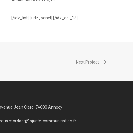
Additional Skills ‐ UX, UI
[/idz_list] [/idz_panel] [/idz_col_13]
Next Project
avenue Jean Clerc, 74600 Annecy
rgus.mordacq@ajuste-communication.fr