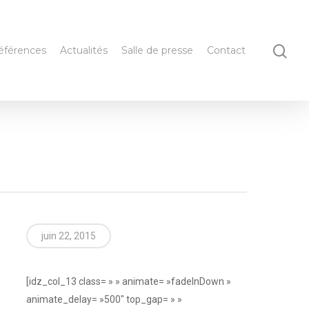
éférences
Actualités
Salle de presse
Contact
juin 22, 2015
[idz_col_13 class= » » animate= »fadeInDown »
animate_delay= »500″ top_gap= » »