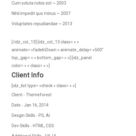
Cum soluta nobis est ~ 2003
Nihil impedit quo minus ~ 2007
Voluptates repudiandae ~ 2013
[/idz_col_13] [idz_col_13 class= » »
animate= »fadeInDown » animate_delay= »500″
top_gap= » » bottom_gap= » »] [idz_panel
color= » » class= » »]
Client Info
[idz_list type= »check » class= » »]
Client ‐ Themeforest
Date ‐ Jan 16, 2014
Desgin Skills ‐ PS, AI
Dev Skills ‐ HTML, CSS