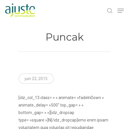
Puncak
Hit enter to search or ESC to close
juin 22, 2015
[idz_col_13 class= » » animate= »fadeInDown »
animate_delay= »500″ top_gap= » »
bottom_gap= » »][idz_dropcap
type= »square »]N[/idz_dropcap]emo enim ipsam
voluptatem quia voluptas sit repudiandae