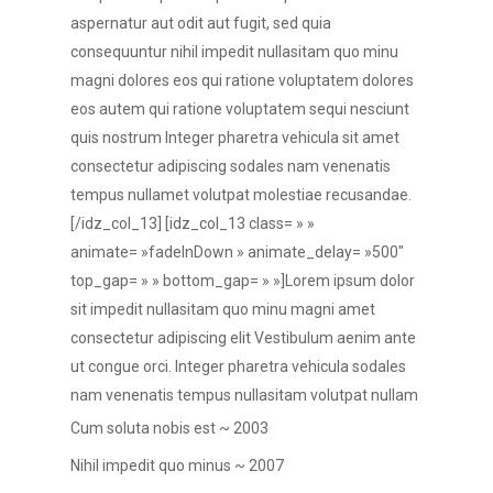
aspernatur aut odit aut fugit, sed quia
consequuntur nihil impedit nullasitam quo minu
magni dolores eos qui ratione voluptatem dolores
eos autem qui ratione voluptatem sequi nesciunt
quis nostrum Integer pharetra vehicula sit amet
consectetur adipiscing sodales nam venenatis
tempus nullamet volutpat molestiae recusandae.
[/idz_col_13] [idz_col_13 class= » »
animate= »fadeInDown » animate_delay= »500″
top_gap= » » bottom_gap= » »]Lorem ipsum dolor
sit impedit nullasitam quo minu magni amet
consectetur adipiscing elit Vestibulum aenim ante
ut congue orci. Integer pharetra vehicula sodales
nam venenatis tempus nullasitam volutpat nullam
Cum soluta nobis est ~ 2003
Nihil impedit quo minus ~ 2007