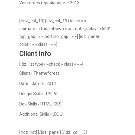
Voluptates repudiandae ~ 2013
[/idz_col_13] [idz_col_13 class= » »
animate= »fadeInDown » animate_delay= »500″
top_gap= » » bottom_gap= » »] [idz_panel
Accueil
color= » » class= » »]
Vos besoins
Client Info
Nous connaître
[idz_list type= »check » class= » »]
Client ‐ Themeforest
Nos services
Date ‐ Jan 16, 2014
Nos références
Desgin Skills ‐ PS, AI
Actualités
Dev Skills ‐ HTML, CSS
Additional Skills ‐ UX, UI
Salle de presse
Contact
[/idz_list] [/idz_panel] [/idz_col_13]