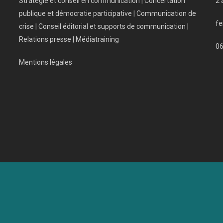
Stratégie et conseil en communication | Concertation
2 
publique et démocratie participative | Communication de
fe
crise | Conseil éditorial et supports de communication |
Relations presse | Médiatraining
0
Mentions légales