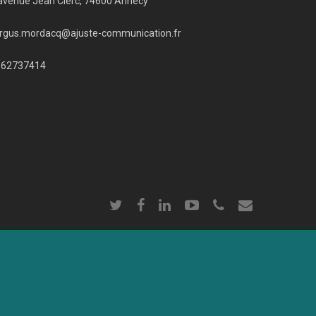
avenue Jean Clerc, 74600 Annecy
rgus.mordacq@ajuste-communication.fr
662737414