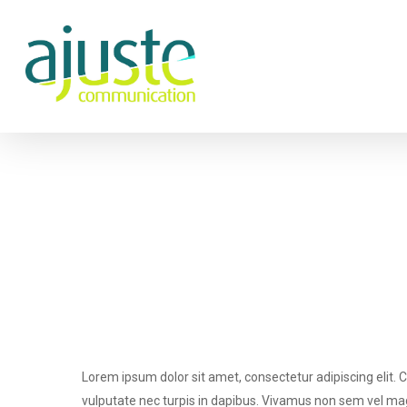
Hit enter to search or ESC to close
Lorem ipsum dolor sit amet, consectetur adipiscing elit. 
vulputate nec turpis in dapibus. Vivamus non sem vel magn