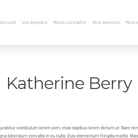
Accueil
Vos besoins
Nous connaître
Nos services
Nos r
Katherine Berry
Curabitur vestibulum lorem sem, vitae dapibus lorem dictum ut. Nam tempor
a bibendum convallis in eu nulla. Duis elementum fringilla mattis. Maece