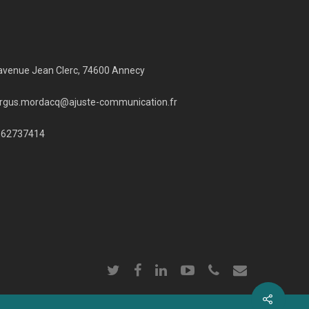
avenue Jean Clerc, 74600 Annecy
rgus.mordacq@ajuste-communication.fr
662737414