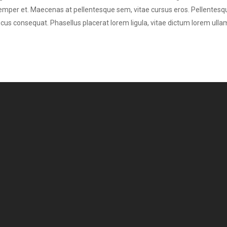
i semper et. Maecenas at pellentesque sem, vitae cursus eros. Pellentesq
 consequat. Phasellus placerat lorem ligula, vitae dictum lorem ullamco