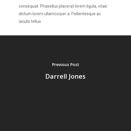
consequat. Phasellus placerat lorem ligula, vitae
dictum lorem ullamcorper a. Pellentesque ac
iaculis tellus.
Previous Post
Darrell Jones
Accueil
Vos besoins
Nous connaître