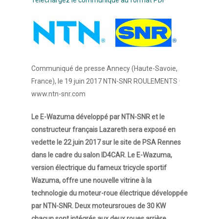
Téléchargez le communiqué au format PDF
Communiqué de presse Annecy (Haute-Savoie,
France), le 19 juin 2017 NTN-SNR ROULEMENTS ·
www.ntn-snr.com
Le E-Wazuma développé par NTN-SNR et le
constructeur français Lazareth sera exposé en
vedette le 22 juin 2017 sur le site de PSA Rennes
dans le cadre du salon ID4CAR. Le E-Wazuma,
version électrique du fameux tricycle sportif
Wazuma, offre une nouvelle vitrine à la
technologie du moteur-roue électrique développée
par NTN-SNR. Deux moteursroues de 30 KW
chacun sont intégrés aux deux roues arrière