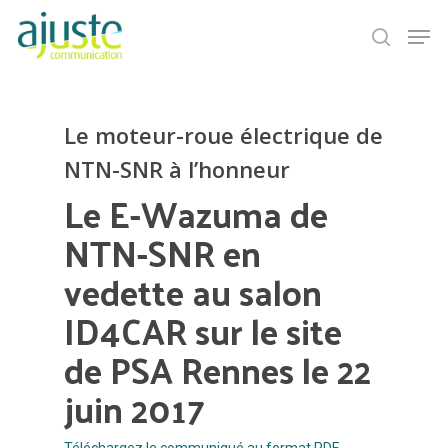
Hit enter to search or ESC to close
Le moteur-roue électrique de
NTN-SNR à l’honneur
Le E-Wazuma de
NTN-SNR en
vedette au salon
ID4CAR sur le site
de PSA Rennes le 22
juin 2017