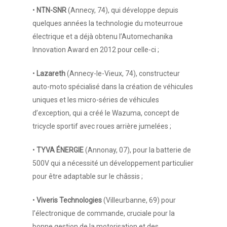
•
NTN-SNR
(Annecy, 74), qui développe depuis
Vos besoins
quelques années la technologie du moteurroue
Nous connaître
électrique et a déjà obtenu l’Automechanika
Innovation Award en 2012 pour celle-ci ;
Nos services
•
Lazareth
(Annecy-le-Vieux, 74), constructeur
Nos références
auto-moto spécialisé dans la création de véhicules
uniques et les micro-séries de véhicules
Actualités
d’exception, qui a créé le Wazuma, concept de
Salle de presse
tricycle sportif avec roues arrière jumelées ;
Contact
•
TYVA ÉNERGIE
(Annonay, 07), pour la batterie de
500V qui a nécessité un développement particulier
pour être adaptable sur le châssis ;
•
Viveris Technologies
(Villeurbanne, 69) pour
l’électronique de commande, cruciale pour la
bonne gestion de la motorisation et des