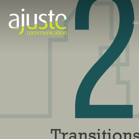
Ac
Hit enter to search or ESC to close