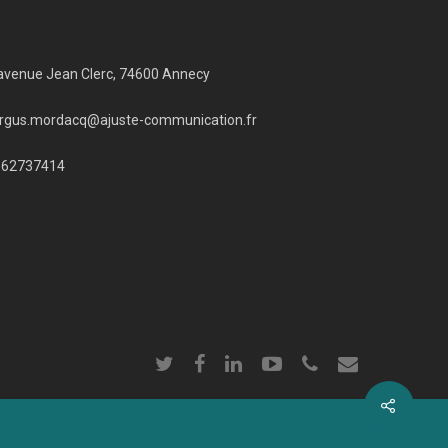
avenue Jean Clerc, 74600 Annecy
rgus.mordacq@ajuste-communication.fr
662737414