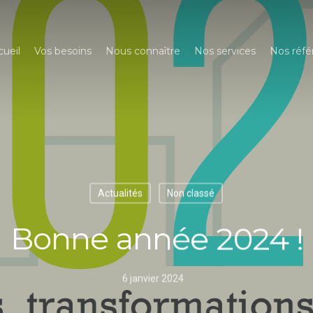
cueil
Vos besoins
Nous connaître
Nos services
Nos réfé
Actualités
Non classé
Bonne année 2024 !
6 janvier 2024