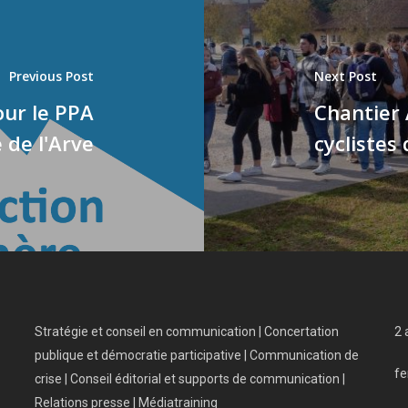
Previous Post
Next Post
our le PPA
Chantier 
e de l'Arve
cyclistes
Stratégie et conseil en communication | Concertation
2 
publique et démocratie participative | Communication de
fe
crise | Conseil éditorial et supports de communication |
Relations presse | Médiatraining