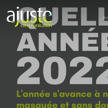
Ac
Hit enter to search or ESC to close