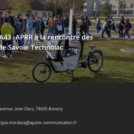
A43 -APRR à la rencontre des
 de Savoie Technolac
avenue Jean Clerc, 74600 Annecy
rgus.mordacq@ajuste-communication.fr