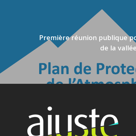
Première réunion publique p
de la vallé