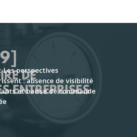
: Les perspectives
issent : absence de visibilité
geants et baisse de commande
ée