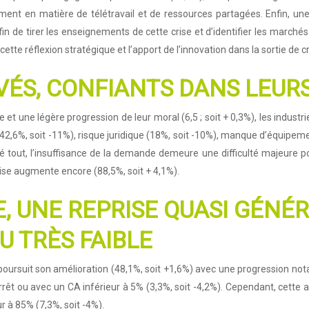
ment en matière de télétravail et de ressources partagées. Enfin, une
fin de tirer les enseignements de cette crise et d’identifier les march
cette réflexion stratégique et l’apport de l’innovation dans la sortie de cr
VÉS, CONFIANTS DANS LEUR
 et une légère progression de leur moral (6,5 ; soit + 0,3%), les industr
42,6%, soit -11%), risque juridique (18%, soit -10%), manque d’équipemen
lgré tout, l’insuffisance de la demande demeure une difficulté majeur
crise augmente encore (88,5%, soit + 4,1%).
, UNE REPRISE QUASI GÉNÉR
U TRÈS FAIBLE
 poursuit son amélioration (48,1%, soit +1,6%) avec une progression no
rrêt ou avec un CA inférieur à 5% (3,3%, soit -4,2%). Cependant, cette a
r à 85% (7,3%, soit -4%).