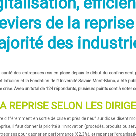
italisation, efficie
 leviers de la repris
jorité des industri
a santé des entreprises mis en place depuis le début du confinement pa
 Infusion et la Fondation de l’Université Savoie Mont-Blanc, a été publ
e crise. Avec un total de 124 répondants, plusieurs points sont à noter 
LA REPRISE SELON LES DIRIG
ire différemment en sortie de crise et près de neuf sur dix se disent mot
rise, il faut donner la priorité à l’innovation (procédés, produits ou se
ntreprises pour gagner en performance (62,3%), et repenser l’organisatio