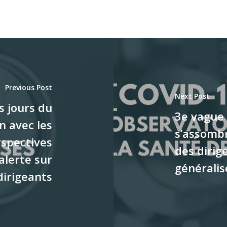
Previous Post
Next Post
s jours du
3e vague 
n avec les
s’assombr
rspectives
des diri
alerte sur
généralis
dirigeants