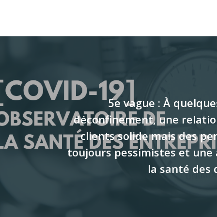
5e vague : À quelque
déconfinement, une relatio
clients solide mais des pe
toujours pessimistes et une 
la santé des 