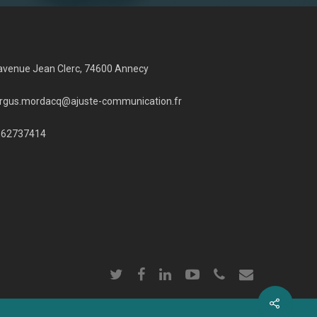
avenue Jean Clerc, 74600 Annecy
rgus.mordacq@ajuste-communication.fr
662737414